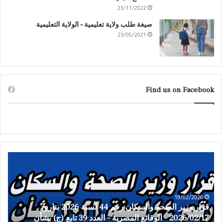
23/11/2022
صيغة طلب ولاية تعليمية – الولاية التعليمية
23/05/2021
Find us on Facebook
ق
ح
ر
ك
ا
م
ر
ا
19/02/2026
و
ل
قرار وزير الصحة والسكان رقم 44 لسنة 2026 بتاريخ
ز
م
2026/02/17 – الوقائع المصرية – العدد 39 تابع (ج) بشأن
ح
ي
ح