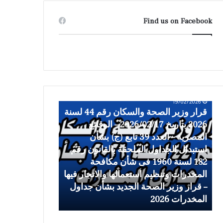
Find us on Facebook
19/02/2026
ق
ح
قرار وزير الصحة والسكان رقم 44 لسنة
ر
ك
2026 بتاريخ 2026/02/17 – الوقائع
ا
م
19/02/2026
ر
المصرية – العدد 39 تابع (ج) بشأن
ا
حكم المحكمة ال
و
ل
ة
استبدال الجداول الملحقة بالقانون رقم
جداول المخدرا
ز
م
182 لسنة 1960 فى شأن مكافحة
ي
ح
المخدرات وتنظيم استعمالها والاتجار فيها
رئيس هيئة الدو
ر
ك
– قرار وزير الصحة الجديد بشأن جداول
ا
م
المخدرات 2026
قضائية
ل
ة
ص
ا
ح
ل