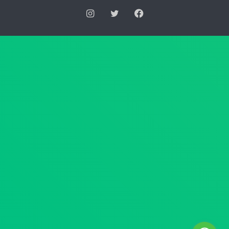
س
ر
فيسبوك
تويتر
انستقرام
ك
ي
ا
ة
ن
ا
ر
ل
ق
ع
م
ل
4
ي
4
ا
ل
ب
س
ش
ن
أ
ة
ن
2
ج
0
د
2
ا
6
و
ب
ل
ت
ا
ا
ل
ر
م