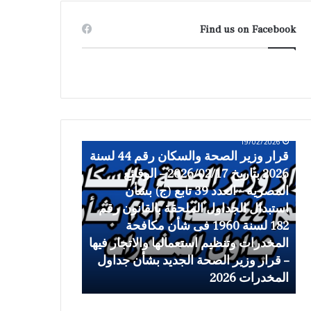
Find us on Facebook
19/02/2026
ق
ح
قرار وزير الصحة والسكان رقم 44 لسنة
ر
ك
2026 بتاريخ 2026/02/17 – الوقائع
ا
م
19/02/2026
ر
المصرية – العدد 39 تابع (ج) بشأن
ا
حكم المحكمة ال
و
ل
ة
استبدال الجداول الملحقة بالقانون رقم
جداول المخدرا
ز
م
182 لسنة 1960 فى شأن مكافحة
ي
ح
المخدرات وتنظيم استعمالها والاتجار فيها
رئيس هيئة الدو
ر
ك
– قرار وزير الصحة الجديد بشأن جداول
ا
م
المخدرات 2026
قضائية
ل
ة
ص
ا
ح
ل