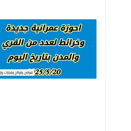
ص
ر
ب
م
ح
ا
ف
ظ
ة
ا
ل
م
قوانين ولوائح وقرارات وزا
ن
و
ف
ي
ة
ر
ق
م
1