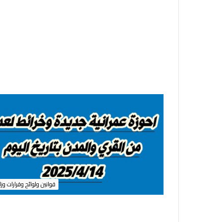
ل
م
ن
ا
ط
ق
ا
ل
ت
ي
ب
ه
ا
أ
م
ا
ك
ن
قوانين ولوائح وقرارات وزا
م
ؤ
ج
ر