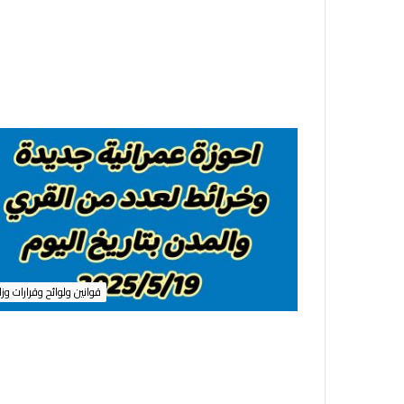
6
7
5
ل
س
ن
ة
2
0
2
5
ب
ش
أ
ن
قوانين ولوائح وقرارات وزا
ت
ق
س
ي
م
ا