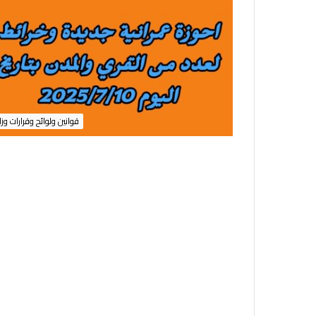
قوانين ولوائح وقرارات وزا
ق
ر
28/01/2026
ا
قرار لجان الحصر ب
ر
ل
المناطق التي بها 
ج
السكني الخاضعة لأح
ا
١٦٤ ل
ن
الايجار القديم بمحا
ا
ل
ح