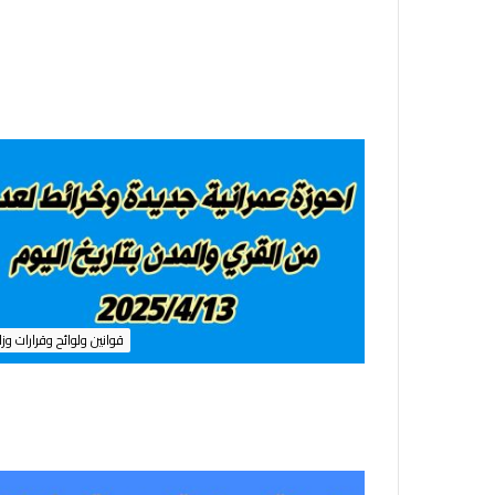
ة
ل
غ
ر
ض
ا
ل
س
ك
ن
ي
ا
ل
خ
قوانين ولوائح وقرارات وزا
ا
ض
ع
ة
ل
أ
ح