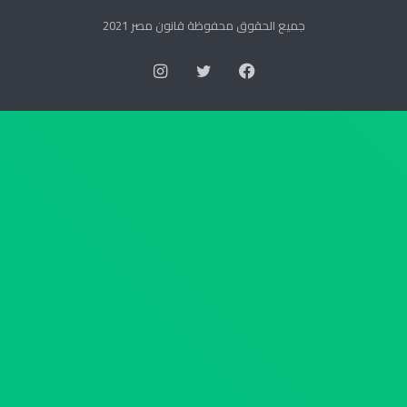
و
س
ا
ت
جميع الحقوق محفوظة قانون مصر 2021
ل
و
س
ر
فيسبوك
تويتر
انستقرام
ك
ي
ا
ة
ن
ا
ر
ل
ق
ع
م
ل
4
ي
4
ا
ل
ب
س
ش
ن
أ
ة
ن
2
ج
0
د
2
ا
6
و
ب
ل
ت
ا