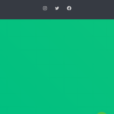
س
ر
فيسبوك
تويتر
انستقرام
ك
ي
ا
ة
ن
ا
ر
ل
ق
ع
م
ل
4
ي
4
ا
ل
ب
س
ش
ن
أ
ة
ن
2
ج
0
د
2
ا
6
و
ب
ل
ت
ا
ا
ل
ر
م