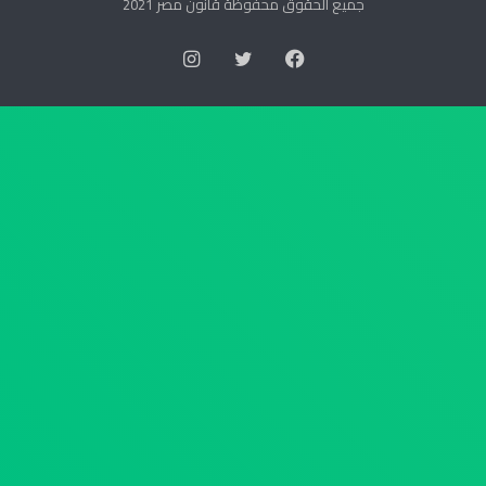
ا
ت
جميع الحقوق محفوظة قانون مصر 2021
ل
و
س
ر
فيسبوك
تويتر
انستقرام
ك
ي
ا
ة
ن
ا
ر
ل
ق
ع
م
ل
4
ي
4
ا
ل
ب
س
ش
ن
أ
ة
ن
2
ج
0
د
2
ا
6
و
ب
ل
ت
ا
ا
ل