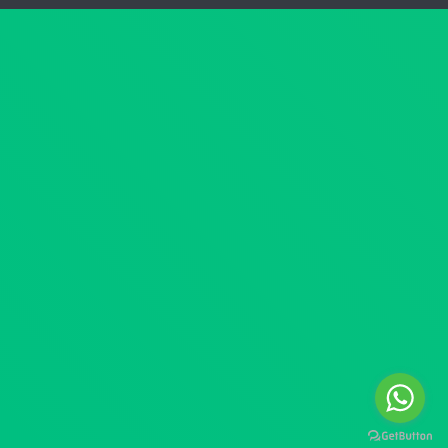
ن
ا
ر
ل
ق
ع
م
ل
4
ي
4
ا
ل
ب
س
ش
ن
أ
ة
ن
2
ج
0
د
2
ا
6
و
ب
ل
ت
ا
ا
ل
ر
م
ي
خ
خ
د
2
ر