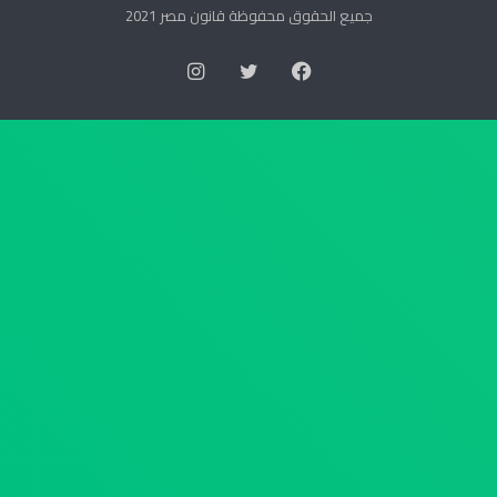
ا
ت
جميع الحقوق محفوظة قانون مصر 2021
ل
و
س
ر
فيسبوك
تويتر
انستقرام
ك
ي
ا
ة
ن
ا
ر
ل
ق
ع
م
ل
4
ي
4
ا
ل
ب
س
ش
ن
أ
ة
ن
2
ج
0
د
2
ا
6
و
ب
ل
ت
ا