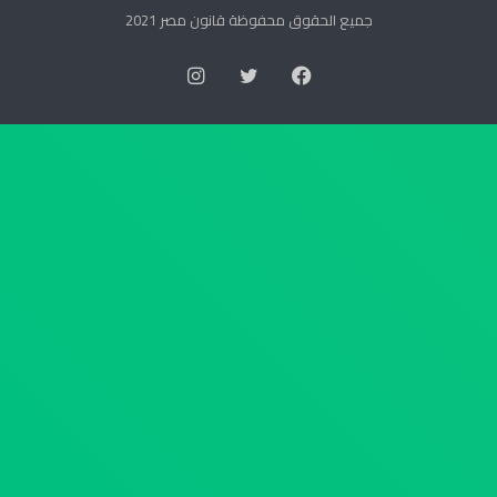
ا
ت
جميع الحقوق محفوظة قانون مصر 2021
ل
و
س
ر
فيسبوك
تويتر
انستقرام
ك
ي
ا
ة
ن
ا
ر
ل
ق
ع
م
ل
4
ي
4
ا
ل
ب
س
ش
ن
أ
ة
ن
2
ج
0
د
2
ا
6
و
ب
ل
ت
ا