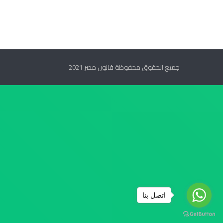
ة
ل
غ
ر
ض
ا
جميع الحقوق محفوظة قانون مصر 2021
ل
س
ك
ن
ي
ا
ل
خ
ا
ض
ع
ة
ل
اتصل بنا
أ
ح