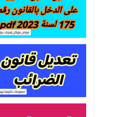
قوانين ولوائح وقرارات وزا
معلومات قانونية ته