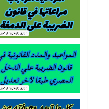
ص
ر
ب
م
ح
ا
قوانين ولوائح وقرارات وزا
ف
ظ
ة
ا
ل
م
ن
و
ف
ي
ة
قوانين ولوائح وقرارات وزا
ر
ق
م
1