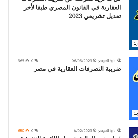
ي
العقارية في القانون المصري طبقا لأخر
و
ا
تعديل تشريعي 2023
ل
م
د
ن
رية
ب
ت
ادارة الموقع
06/03/2023
0
365
ا
ر
ضريبة التصرفات العقارية في مصر
ي
خ
ا
ل
ي
و
م
نية
2
0
ادارة الموقع
14/02/2023
0
680
2