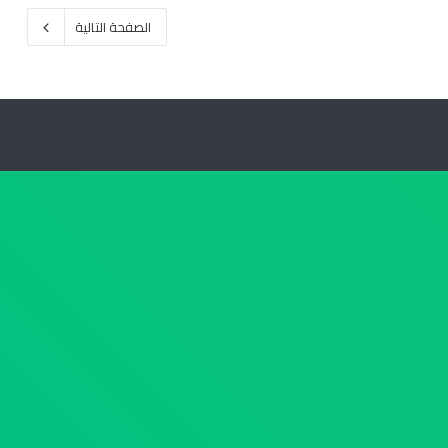
د
الصفحة التالية
ي
د
ل
م
ح
ا
ف
ظ
ة
ا
ل
م
ن
و
ف
ي
ة
2
0
2