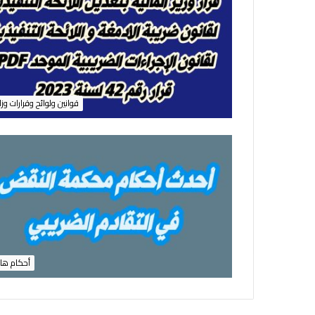
ل
م
ن
ا
ط
ق
ا
قوانين ولوائح وقرارات وزا
ل
ت
ي
ب
ه
ا
أ
م
ا
ك
ن
أحكام ها
م
ؤ
ج
ر