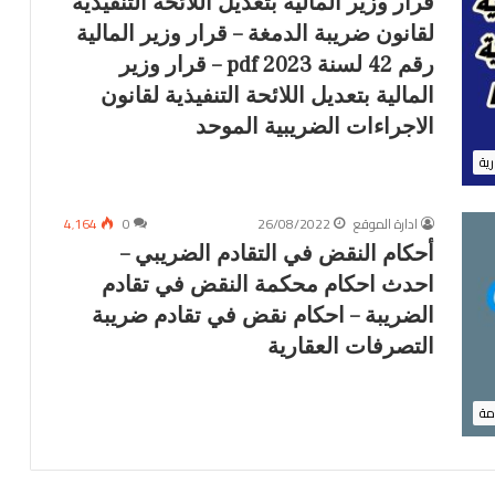
قرار وزير المالية بتعديل اللائحة التنفيذية
6
/
لقانون ضريبة الدمغة – قرار وزير المالية
5
رقم 42 لسنة 2023 pdf – قرار وزير
/
المالية بتعديل اللائحة التنفيذية لقانون
1
–
الاجراءات الضريبية الموحد
ا
رية
ل
ح
ي
ادارة الموقع
26/08/2022
0
4٬164
ز
أحكام النقض في التقادم الضريبي –
ا
ل
احدث احكام محكمة النقض في تقادم
ع
الضريبة – احكام نقض في تقادم ضريبة
م
التصرفات العقارية
ر
ا
ن
مة
ي
ا
ل
ج