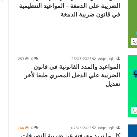
ج
الضريبة على الدمغة – المواعيد التنظيمية
د
في قانون ضريبة الدمغة
ي
د
ة
و
رية
خ
ر
ا
ادارة الموقع
26/03/2023
0
283
ئ
المواعيد والمدد القانونية في قانون
ط
الضريبة علي الدخل المصري طبقا لأخر
ل
ع
تعديل
د
د
م
ن
رية
ا
ل
ق
ادارة الموقع
07/03/2023
0
744
ر
كل ما تريد معرفته عن ضريبة التصرفات