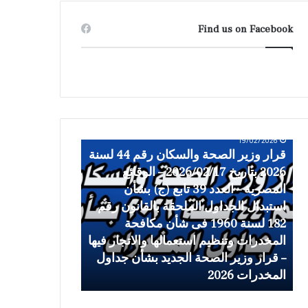
Find us on Facebook
19/02/2026
ق
ح
قرار وزير الصحة والسكان رقم 44 لسنة
ر
ك
2026 بتاريخ 2026/02/17 – الوقائع
ا
م
19/02/2026
ر
المصرية – العدد 39 تابع (ج) بشأن
ا
حكم المحكمة ال
و
ل
ة
استبدال الجداول الملحقة بالقانون رقم
جداول المخدرا
ز
م
182 لسنة 1960 فى شأن مكافحة
ي
ح
المخدرات وتنظيم استعمالها والاتجار فيها
رئيس هيئة الدو
ر
ك
– قرار وزير الصحة الجديد بشأن جداول
ا
م
المخدرات 2026
قضائية
ل
ة
ص
ا
ح
ل