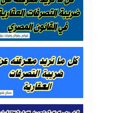
6
7
5
ل
س
ن
ة
قوانين ولوائح وقرارات وزا
2
0
2
5
ب
ش
أ
ن
ت
ق
س
نصائح قانو
ي
م
ا