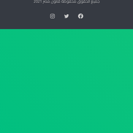
ا
ت
جميع الحقوق محفوظة قانون مصر 2021
ل
و
س
ر
فيسبوك
تويتر
انستقرام
ك
ي
ا
ة
ن
ا
ر
ل
ق
ع
م
ل
4
ي
4
ا
ل
ب
س
ش
ن
أ
ة
ن
2
ج
0
د
2
ا
6
و
ب
ل
ت
ا
ا
ل