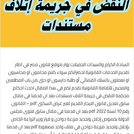
السادة الكرام والسيدات الجميلات زوار موقع قانون مصر في اطار
تقديم الخدمات القانونية لحضراتكم سواء كنتم محامون او محاسبون
او تعملون بالسلك القضائي أو طلبة دارسون او حتى من باب المطلعين
والمحبين للثقافة القانونية نقدم لكم في هذا المقال احدث احكام
محكمة النقض في جريمة اتلاف مستندات بعد ان قدمنا في مقال
سابق تعديل قانون الايجار القديم لغير غرض السكنى pdf – القانون
رقم 10 لسنة 2022 pdf بعد ان قدمنا في مقال سابق فتوى مجلس
الدولة بخصوص إحلال وتجديد مزرعة دواجن و قرار وزير الزراعة الخاص
بإحلال وتجديد مزرعة دواجن في ملف واحد مضغوط pdf بعد ان قدمنا