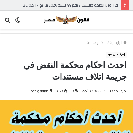
قرار وزير الصحة والسكان رقم 44 لسنة 2026 بتاريخ 2026/02/17 – الوقائع المصرية – العدد 39 تابع (ج) بشأن استبدال الجداول الملحقة بالقانون رقم 182 لسنة 1960 فى شأن مكافحة المخدرات وتنظيم استعمالها والاتجار فيها – قرار وزير الصحة الجديد بشأن جداول المخدرات 2026
القائمة
الوضع
بح
المظلم
عن
الرئيسية
/
أحكام هامة
أحكام هامة
احدث احكام محكمة النقض في
جريمة اتلاف مستندات
ادارة الموقع
22/04/2022
0
459
دقيقة واحدة