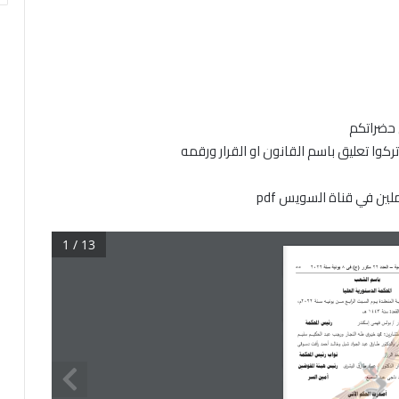
المصرية
–
العدد
39
تابع
(ج)
 حضراتكم
بشأن
استبدال
الجداول
الملحقة
ين في قناة السويس pdf
بالقانون
رقم
182
1 / 13
لسنة
1960
فى
شأن
مكافحة
المخدرات
وتنظيم
استعمالها