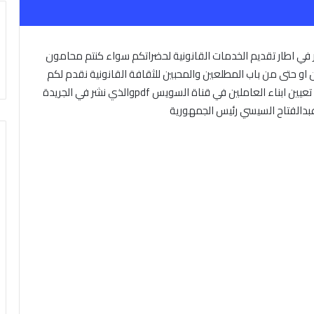
 في اطار تقديم الخدمات القانونية لحضراتكم سواء كنتم محامون
او حتى من باب المطلعين والمحبين للثقافة القانونية نقدم لكم
في هذا المقال حكم المحكمة الدستورية العليا بخصوص تعيين ابناء العاملين في قناة السويس pdfوالذي نشر في الجريدة
عبدالفتاح السيسي رئيس الجمهورية
19/02/2026
قرار
قرار وزير الصحة والسكان رق
وزير
دة وخرائط لعدد من
2026 بتاريخ 2026/02/17 – الوقائع
الصحة
والسكان
القري والمدن بتاريخ اليوم 2026/5/1 –
المصرية – العدد 39 تابع (ج) بشأن
رقم
يد لمحافظة المنوفية
استبدال الجداول الملحقة بالقانون رقم
44
عمراني الجديد لمحافظة
182 لسنة 1960 فى شأن مكافحة
لسنة
2026 – الحيز العمراني الجديد
المخدرات وتنظيم استعمالها والاتجار فيه
2026
ز العمراني الجديد
– قرار وزير الصحة الجديد بشأن جداول
بتاريخ
2026/02/17
المخدرات 2026
–
الوقائع