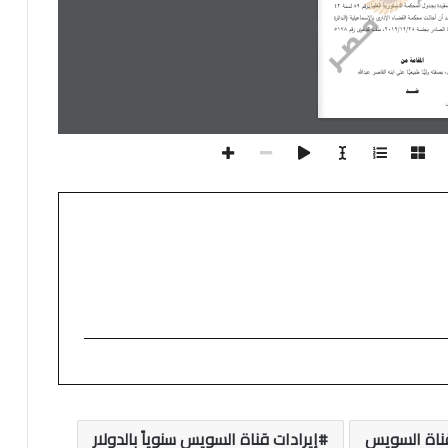
والاتجار
فيها
–
قرار
وزير
الصحة
الجديد
بشأن
جداول
المخدرات
2026
قناة السويس
إيرادات قناة السويس سنوياً بالدولار