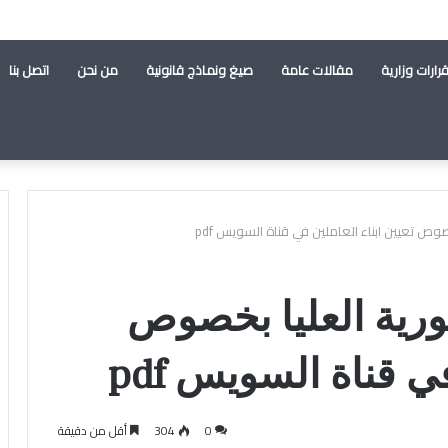
رارات وزارية
مقالات عامة
صيغ ونماذج قانونية
من نحن
اتصل بنا
ص تعيين ابناء العاملين في قناة السويس pdf
رية العليا بخصوص
في قناة السويس pdf
0
304
أقل من دقيقة