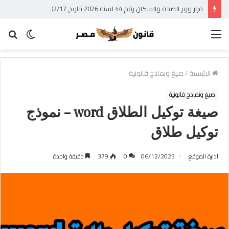
قرار وزير الصحة والسكان رقم 44 لسنة 2026 بتاريخ 2026/02/17 – الوقائع المصرية – العدد 39 تابع (ج) بشأن استبدال الجداول الملحقة بالقانون رقم 182 لسنة 1960 فى شأن مكافحة المخدرات وتنظيم استعمالها والاتجار فيها – قرار وزير الصحة الجديد بشأن جداول المخدرات 2026
القائمة
الوضع
بح
المظلم
عن
الرئيسية
/
صيغ ونماذج قانونية
صيغ ونماذج قانونية
صيغة توكيل الطلاق word – نموذج
توكيل طلاق
ادارة الموقع
06/12/2023
0
379
دقيقة واحدة