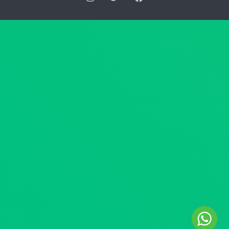
ك
ي
ا
ة
ن
ا
ر
ل
ق
ع
م
ل
4
ي
4
ا
ل
ب
س
ش
ن
أ
ة
ن
2
ج
0
د
2
ا
6
و
ب
ل
ت
ا
ا
ل
ر
م
ي
خ
خ
د