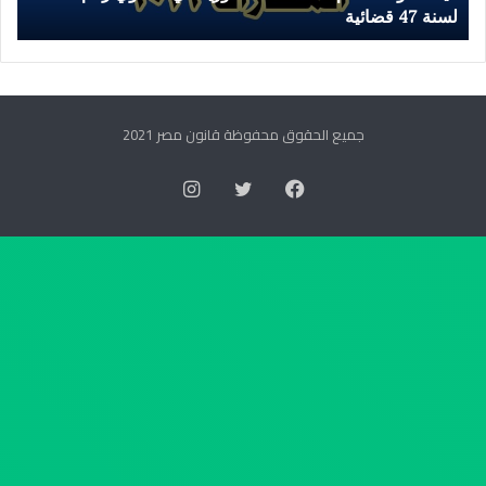
بشأن
الحصر الايجار القديم بمحافظة الفيوم
تقسيم
المناطق
التي
بها
أماكن
جميع الحقوق محفوظة قانون مصر 2021
مؤجرة
لغرض
فيسبوك
تويتر
انستقرام
السكني
الخاضعة
لأحكام
القانون
رقم
١٦٤
لسنة
٢٠٢٥-
قرار
لجان
الحصر
الايجار
القديم