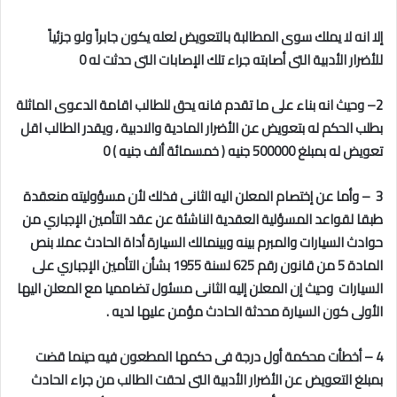
إلا انه لا يملك سوى المطالبة بالتعويض لعله يكون جابراً ولو جزئياً
للأضرار الأدبية التى أصابته جراء تلك الإصابات التى حدثت له 0
2– وحيث انه بناء على ما تقدم فانه يحق للطالب اقامة الدعوى الماثلة
بطلب الحكم له بتعويض عن الأضرار المادية والادبية ، ويقدر الطالب اقل
تعويض له بمبلغ 500000 جنيه ( خمسمائة ألف جنيه ) 0
3 – وأما عن إختصام المعلن اليه الثانى فذلك لأن مسؤوليته منعقدة
طبقا لقواعد المسؤلية العقدية الناشئة عن عقد التأمين الإجباري من
حوادث السيارات والمبرم بينه وبينمالك السيارة أداة الحادث عملا بنص
المادة 5 من قانون رقم 625 لسنة 1955 بشأن التأمين الإجباري على
السيارات وحيث إن المعلن إليه الثانى مسئول تضامميا مع المعلن اليها
الأولى كون السيارة محدثة الحادث مؤمن عليها لديه .
4 – أخطأت محكمة أول درجة فى حكمها المطعون فيه حينما قضت
بمبلغ التعويض عن الأضرار الأدبية التى لحقت الطالب من جراء الحادث