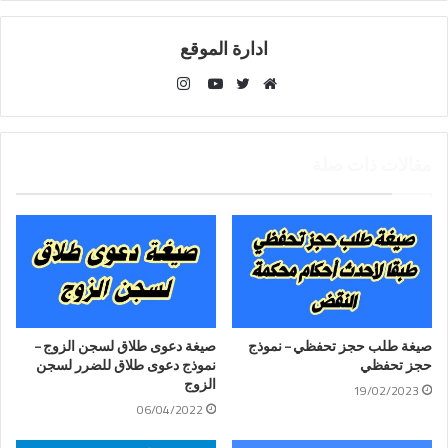
ادارة الموقع
انستقرام
موقع
تويتر
يوتيوب
الويب
مقالات ذات صلة
صيغة طلب حجز تحفظي – نموذج
صيغة دعوى طلاق لسجن الزوج –
حجز تحفظي
نموذج دعوى طلاق للضرر لسجن
الزوج
19/02/2023
06/04/2022