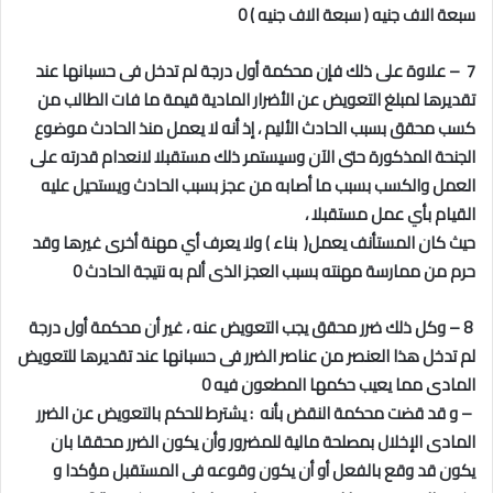
سبعة الاف جنيه ( سبعة الاف جنيه ) 0
7 – علاوة على ذلك فإن محكمة أول درجة لم تدخل فى حسبانها عند
تقديرها لمبلغ التعويض عن الأضرار المادية قيمة ما فات الطالب من
كسب محقق بسبب الحادث الأليم ، إذ أنه لا يعمل منذ الحادث موضوع
الجنحة المذكورة حتى الآن وسيستمر ذلك مستقبلا لانعدام قدرته على
العمل والكسب بسبب ما أصابه من عجز بسبب الحادث ويستحيل عليه
القيام بأي عمل مستقبلا ،
حيث كان المستأنف يعمل( بناء ) ولا يعرف أي مهنة أخرى غيرها وقد
حرم من ممارسة مهنته بسبب العجز الذى ألم به نتيجة الحادث 0
8 – وكل ذلك ضرر محقق يجب التعويض عنه ، غير أن محكمة أول درجة
لم تدخل هذا العنصر من عناصر الضرر فى حسبانها عند تقديرها للتعويض
المادى مما يعيب حكمها المطعون فيه 0
–
و قد قضت محكمة النقض بأنه : يشترط للحكم بالتعويض عن الضرر
المادى الإخلال بمصلحة مالية للمضرور وأن يكون الضرر محققا بان
يكون قد وقع بالفعل أو أن يكون وقوعه فى المستقبل مؤكدا و