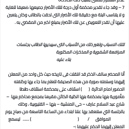
7 – وقد جاء تقدير محكمة أول درجة لتلك الأضرار جميعها ضعيفا للغاية
و لا يتناسب البتة مع حقيقة تلك الأضرار التى لحقت بالطالب وكان يتعين
عليها أن تقدر التعويض عن تلك الأضرار بمبلغ اكبر من المقضي به .
لتلك الاسباب ولغير ذلك من الأسباب التى سيبديها الطالب بجلسات
المرافعة الشفوية و المذكرات المكتوبة
بناء عليه
أنا المحضر سالف الذكر قد انتقلت فى تاريخه حيث كل واحد من المعلن
إليهما وسلمته صورة من هذه الصحيفة للعلم بما جاء بها وكلفته
الحضور امام الدائرة ( ) اسئناف على بمحكمة استئناف طنطا
مأمورية بنها بمحكمة بنها الكلية الكائن مقرها بمجمع محاكم بنها –
شارع عبد السلام عارف – حى المنشية – بنها – القليوبية ، وذلك
بالجلسة التي ستنعقد بها علنا ابتداء من الساعة التاسعة من صباح يوم
الموافق / ( ) …… ليسمع
المعلن إليهما الحكم عليهما :-