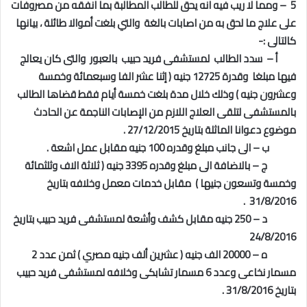
5 – ومما لا ريب فيه انه يحق للطالب المطالبة بما انفقه من مصروفات
على علاج ما لحق به من اصابات بالغة والتي بلغت أموالا طائلة ، بيانها
كالتالى :-
أ – سدد الطالب لمستشفى فريد حبيب بالعبور والتى كان يعالج
فيها مبلغا وقدرة 12725 جنيه ( إثنا عشر الفا وسبعمائة وخمسة
وعشرون جنيه ) وذلك خلال مدة بلغت خمسة أيام فقط قضاها الطالب
بالمستشفى لتلقى العلاج اللازم من الإصابات الناجمة عن الحادث
موضوع دعوانا الماثلة بتاريخ 27/12/2015 .
ب – الى جانب مبلغ وقدره 100 جنيه مقابل عمل اشعة .
ج – بالاضافة الى مبلغ وقدره 3395 جنيه ( ثلاثة الاف وثلثمائة
وخمسة وتسعون جنيها ) مقابل خدمات معمل وخلافه بتاريخ
31/8/2016 .
د – 250 جنيه مقابل كشف وأشعة لمستشفى فريد حبيب بتاريخ
24/8/2016
ه – 20000 الف جنيه ( عشرين ألف جنيه مصري ) ثمن عدد 2
مسمار نخاعى وعدد 6 مسمار تشابكى وخلافه لمستشفى فريد حبيب
بتاريخ 31/8/2016 .