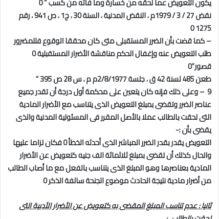
يكون التعويض عما لحقه من خسارة وما فاته من كسب ” 0
نقض 27 / 3 / 1979م ، النقض المدنية ، السنة 30 ، ج1 ، ص 941 ، رقم
1275 0
– كما قضت بأن الضرر المستقبلى متى كان محققا الوقوع فللمضرور
طلب التعويض عنه وإغفال الحكم مناقشة الأضرار المستقبلية 0
قصور”0
طعن 485 لسنة 42 ق ، جلسة 2/8/1977م م ، س 28 ص 395
“
9 – وعلى ذلك فإنه كان يتعين على محكمة أول درجة أن تقدر جميع
عناصر الضرر وتقضى بمبلغ التعويض الذى يتناسب مع الأضرار المادية
التى لحقت بالطالب عملا بالأصل المقرر فى المسئولية المدنية والذى
يقضى بأن :-
التعويض يقدر بقدر الضرر المباشر الذى أحدثه الخطأ 0 فكان لزاما عليها
والحال كذلك أن تقضى بمبلغ ثلاثمائة الف جنيه كتعويض عن الأضرار
المادية بعناصرها وهو المبلغ الذى يتناسب بالفعل مع ما أصاب الطالب
من أضرار مادية نتيجة الحادث موضوع الجنحة سالفة الذكر 0
ثانيا
:
عدم تناسب المبلغ المقضى به كتعويض عن الأضرار الأدبية التى
لحقت بالطالب
: