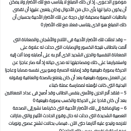
موضوع الدعوى ، إذ أن ذلك المبلغ لا يتناسب مع تلك الأضرار ولا يمكن
أن يكون جابرا لها بأى حال من الأحوال وكان يتعين عليها أن تقضى
بالطلبات المبينة بصحيفة اول درجة عن تلك الأضرار الأدبية بحسبان أن
ذلك المبلغ هو الذى يتناسب فعلا مع تلك الأضرار 0
– وقد تمثلت تلك الأضرار الأدبية فى الآلام والأشجان والمعاناة التى
ألمت بالطالب نتيجة الكسور والإصابات التى حدثت له علاوة على
المعاناة النفسية والحزن الشديد الذى ألم به على أصابته وما آلت إليه
واستمرارها على ذلك ومصاحبتها له مدى حياته إذ أنه صار عاجزا عن
الحركة بصورة طبيعية وقد إصابته الحسرة وهو يرى نفسه مصابا وعاجزا
عن العمل بصورة طبيعية بعد أن كان يتمتع بالصحة والعافية وبقوته
البدنية التى كانت تؤهله لممارسة عملة كبناء
5 – فلقد ألم الحزن والأسى بنفس الطالب وقد أصبح فى عداد المعاقين
بعد أن كان قادرا على الحركة والكسب بصورة طبيعية 0
6 – وبالإضافة إلى تلك الأضرار الأدبية التى ذكرناها نشير إلى الصدمة
العصبية الشديدة التى حدثت له حال وقوع الحادث الأليم والتى مازالت
تلازمه وتبدو عليه آثارها حتى الآن ، فيصاب بحالات تشنج عصبى ونوبات
عدم استقرار نفسى بسبب ذلك الحادث0