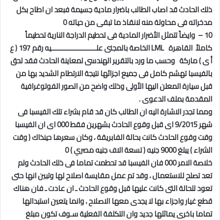
ذلك الحادث قد اصاب الطالب باضرار مادية جسيمة فبعد ان اطاح بكل
مدخراته فى محاولة منه لانقاذ ما تبقى من حياته 0
10 – وايضاً تتمثل الأضرار المادية فى تحطيم الدراجة النارية تحطيماً
كاملاً القاهرة
LML
الخاصة بالمجنى علـــــــــــــــــــــــيه رقم 197 ( ع
أ ى ) ماركة وحسب ما ورد بالتقرير الهندسى لمعاينة الحادث فقد لحق
بالفيسبا تهشم كامل فى جميع اجزائها نتيجة الارتطام الشديد بها من
قبل سيارة المعلن اليها الأولى وذلك واضح من الصور الفوتوغرافية
المقدمة بملف الدعوى .
ومما تجدر الاشارة اليه ان الطالب كان قد قام بشراء تلك الفيسبا فى
شهر 9/2015 اى قبل وقوع الحادث بشهرين فقط 000 اى ان الفيسبا
وقت وقوع الحادث كانت بحالة الفابريقة ، وكان سعرها حينذاك ( وقت
الشراء ) يبلغ 9000 جنيه ( تسعة الاف جنيه مصري ) 0
خلاصة الامر 000 فان الفيسبا قد تحطمت تماما فى ذلك الحادث ولم
تعد تصلح للاستعمال ، وقد تم عمل مقايسة اصلاح لها وتبين انها حتى
تعود للحالة التى كانت عليها قبل وقوع الحادث ـ ان عادت ـ فان هناك
قطع غيار واجزاء بها لا يجدى معها الاصلاح ، وانما يتعين استبدالها
تماما باخرى يماثلها جديد وان التكلفة الفعلية سـوف تكون مبلغ