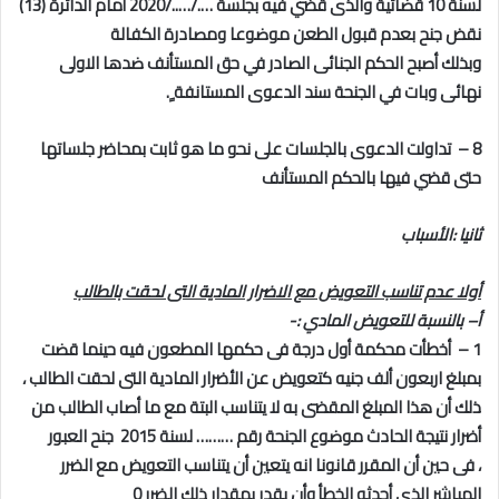
لسنة 10 قضائية والذى قضي فيه بجلسة …./…../2020 أمام الدائرة (13)
نقض جنح بعدم قبول الطعن موضوعا ومصادرة الكفالة
وبذلك أصبح الحكم الجنائى الصادر في حق المستأنف ضدها الاولى
نهائى وبات في الجنحة سند الدعوى المستانفة ٍ.
8 – تداولت الدعوى بالجلسات على نحو ما هو ثابت بمحاضر جلساتها
حتى قضي فيها بالحكم المستأنف
ثانيا :الأسباب
أولا عدم تناسب التعويض مع الاضرار المادية التى لحقت بالطالب
أ– بالنسبة للتعويض المادي :-
1 – أخطأت محكمة أول درجة فى حكمها المطعون فيه حينما قضت
بمبلغ اربعون ألف جنيه كتعويض عن الأضرار المادية التى لحقت الطالب ،
ذلك أن هذا المبلغ المقضى به لا يتناسب البتة مع ما أصاب الطالب من
أضرار نتيجة الحادث موضوع الجنحة رقم ……… لسنة 2015 جنح العبور
، فى حين أن المقرر قانونا انه يتعين أن يتناسب التعويض مع الضرر
المباشر الذى أحدثه الخطأ وأن يقدر بمقدار ذلك الضرر 0