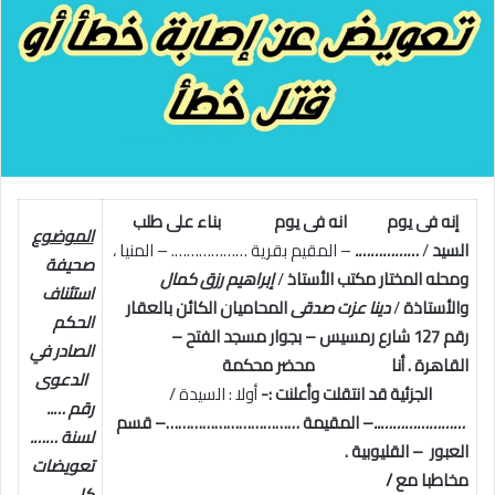
إنه فى يوم
انه فى يوم
بناء على طلب
الموضوع
السيد
/
…………….
– المقيم بقرية ………………. – المنيا ،
صحيفة
ومحله المختار مكتب الأستاذ
/
إبراهيم رزق كمال
استئناف
والأستاذة
/
دينا عزت صدقى
المحاميان الكائن بالعقار
الحكم
رقم 127 شارع رمسيس – بجوار مسجد الفتح –
الصادر في
القاهرة .
أنا محضر محكمة
الدعوى
الجزئية قد انتقلت وأعلنت :-
أولا : السيدة /
رقم …..
…………………..
– المقيمة ……………………………– قسم
لسنة …….
العبور – القليوبية .
تعويضات
مخاطبا مع /
كلى