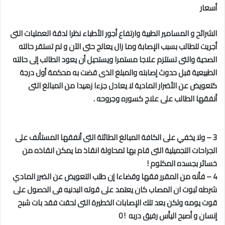
أسعار
الشرائح و المسامير الطبية وارتفاع أجور الأطباء نظرا لدقة العمليات التى
أجريت للطالب بسبب الإصابة وما زال يعالج حتى الآن و لم تستقر حالته
الصحية والتى تستلزم علاجا مستمرا ويستحيل أن يعود الطالب إلى حالته
الطبيعية قبل حدوث إصابته والمبلغ الذى قضت به محكمة أول درجة
كتعويض عن الأضرار المادية لا يعادل جزءا زهيدا من المبالغ التى
أنفقها الطالب على علاج كسوره وجروحه .
3 – ولا يخفي على الكافة المبالغ الطائلة التى أنفقها المستأنف على
الجراحات التجميلية التى قام بها لمحاولة انقاذ ما يمكن انقاذه من
خسائر بجسده المكلوم !
4 – فأنه من المقرر فقها وقضاءا إن طلب التعويض عن الضرر المادي
شرطه ثبوت ان المصاب كان يعتمد على قوته البدنيه فى الحصول على
قوت يومه ولكن بعد تلك الإصابات الخطيرة التى لحقت فقد بات شبح
إنسان و أصبح اليأس رفيق دربه ! 0