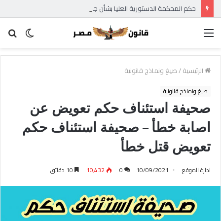
حكم المحكمة الدستورية العليا بشأن جداول المخدرات – عدم دستورية جداول المخدرات 2026 – عدم دستورية قرار رئيس هيئة الدواء – حكم المحكمة الدستورية في الدعوي رقم 33 لسنة 47 قضائية
القائمة
الوضع
بح
المظلم
عن
الرئيسية
/
صيغ ونماذج قانونية
صيغ ونماذج قانونية
صحيفة استئناف حكم تعويض عن
اصابة خطأ – صحيفة استئناف حكم
تعويض قتل خطأ
ادارة الموقع
10/09/2021
0
10٬432
10 دقائق