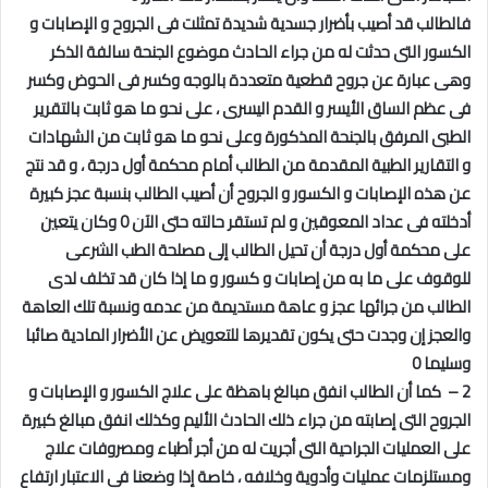
فالطالب قد أصيب بأضرار جسدية شديدة تمثلت فى الجروح و الإصابات و
الكسور التى حدثت له من جراء الحادث موضوع الجنحة سالفة الذكر
وهى عبارة عن جروح قطعية متعددة بالوجه وكسر فى الحوض وكسر
فى عظم الساق الأيسر و القدم اليسرى ، على نحو ما هو ثابت بالتقرير
الطبى المرفق بالجنحة المذكورة وعلى نحو ما هو ثابت من الشهادات
و التقارير الطبية المقدمة من الطالب أمام محكمة أول درجة ، و قد نتج
عن هذه الإصابات و الكسور و الجروح أن أصيب الطالب بنسبة عجز كبيرة
أدخلته فى عداد المعوقين و لم تستقر حالته حتى الآن 0 وكان يتعين
على محكمة أول درجة أن تحيل الطالب إلى مصلحة الطب الشرعى
للوقوف على ما به من إصابات و كسور و ما إذا كان قد تخلف لدى
الطالب من جرائها عجز و عاهة مستديمة من عدمه ونسبة تلك العاهة
والعجز إن وجدت حتى يكون تقديرها للتعويض عن الأضرار المادية صائبا
وسليما 0
2 – كما أن الطالب انفق مبالغ باهظة على علاج الكسور و الإصابات و
الجروح التى إصابته من جراء ذلك الحادث الأليم وكذلك انفق مبالغ كبيرة
على العمليات الجراحية التى أجريت له من أجر أطباء ومصروفات علاج
ومستلزمات عمليات وأدوية وخلافه ، خاصة إذا وضعنا فى الاعتبار ارتفاع