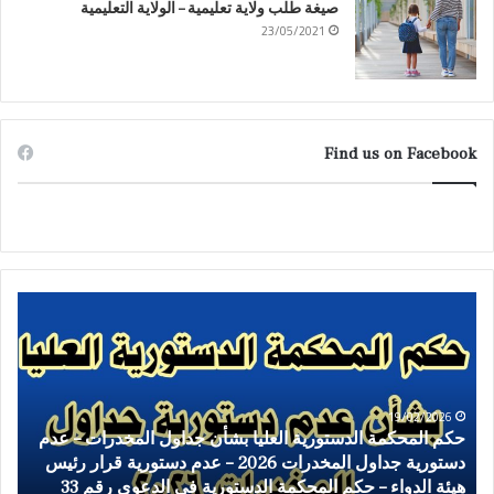
صيغة طلب ولاية تعليمية – الولاية التعليمية
23/05/2021
Find us on Facebook
قرار
لجان
الحصر
بمحافظة
الفيوم
رقم
28/01/2026
اول المخدرات – عدم
536
لسنة
لمخدرات 2026 – عدم دستورية قرار رئيس
تقسيم المناطق التي بها أماكن مؤجرة لغرض 
2025
هيئة الدواء – حكم المحكمة الدستورية في الدعوي رقم 33