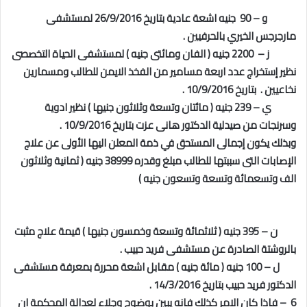
و – 90 جنيه اشعة عادية بتاريخ 26/9/2016 لمستشفى
مارجرجس الخيري بالحرفيين .
ز – 2200 جنيه ( الفان ومائتى جنيه ) لمستشفى الحياة التخصصى
نظير إستخراج عدد اربعة مسامير من الفخذ الايمن للطالب ومسمارين
نخاعيين .
بتاريخ 10/9/2016 .
ي – 239 جنيه ( مائتان وتسعة وثلاثون جنيها ) نظير ادوية
وسرنجات من صيدلية الدكتور هانى عزت بتاريخ 10/9/2016 .
وبذلك يكون إجمالى المستحق في ذمة المعلن اليها الأولى عن علاج
الإصابات التى سببتها للطالب مبلغ وقدره 38999 جنيه ( ثمانية وثلاثون
الف وتسعمائة وتسعة وتسعون جنيه )
ن – 395 جنيه ( ثلاثمائة وتسعة وخمسون جنيها ) قيمة علاج مثبت
بالروشتة الصادرة عن مستشفى فريد حبيب .
ل – 100 جنيه ( مائة جنيه ) مقابل اشعة محررة بمعرفة مستشفى
الدكتور فريد حبيب بتاريخ 14/3/2016 .
6 – فاذا كان الامر كذلك فانه يبين بوضوح وجلاء لعدالة المحكمة ان