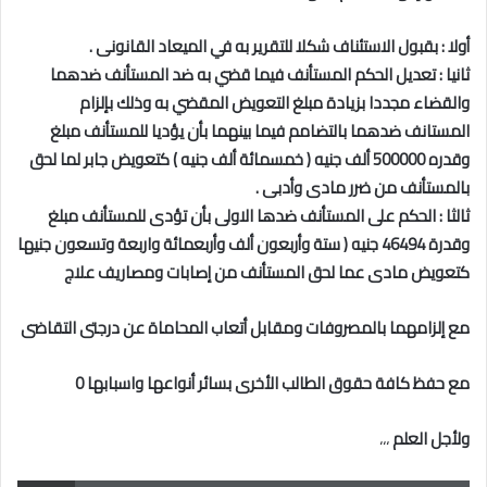
أولا : بقبول الاستئناف شكلا للتقرير به في الميعاد القانونى .
ثانيا : تعديل الحكم المستأنف فيما قضي به ضد المستأنف ضدهما
والقضاء مجددا بزيادة مبلغ التعويض المقضي به وذلك بإلزام
المستانف ضدهما بالتضامم فيما بينهما بأن يؤديا للمستأنف مبلغ
وقدره 500000 ألف جنيه ( خمسمائة ألف جنيه ) كتعويض جابر لما لحق
بالمستأنف من ضرر مادى وأدبى .
ثالثا : الحكم على المستأنف ضدها الاولى بأن تؤدى للمستأنف مبلغ
وقدرة 46494 جنيه ( ستة وأربعون ألف وأربعمائة واربعة وتسعون جنيها
كتعويض مادى عما لحق المستأنف من إصابات ومصاريف علاج
مع إلزامهما بالمصروفات ومقابل أتعاب المحاماة عن درجتى التقاضى
مع حفظ كافة حقوق الطالب الأخرى بسائر أنواعها واسبابها 0
ولأجل العلم
،،،