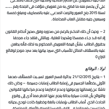
الف جنيه كتعويض عن الاضرار المادية والأدبية التى لحقت بالمدعى
علي أن يخصم منه ما قضي به من تعويض مؤقت فى الجنحة رقم ……..
لسنة 2015 جنح العبور والزمت المدعى عليه بالمصاريف ومبلغ خمسة
وسبعين جنيه مقابل اتعاب المحاماة .
2 – وحيث أن ذلك الحكـم بالرغم من صدوره وفق صحيح أحكام القانون
إلا انه قـد جـاء ممسكا وشحيحا للغاية ، وبالتالي فلقد جاء مجحفا
بحقوق الطالب بشأن قيمة التعويض المحكوم به لذلك فأنه يطعن
عليه بالاستئناف الماثل للأسباب التي سيرد بيانها بعد سرد موجز لوقائع
النزاع 0
اولا : الوقائع
1 – بتاريخ 21/12/2015 بدائرة قسم العبور تسبــبت المستأنف ضدها
الأولي بخطأها الجسيم فى إصابة الطالب إصابات جسيمة – وكان ذلك
ناشئا عن إهمالها ورعونتها وعدم احترازها وعدم مراعاتها للقوانين
واللوائح بأن قادت سيارة بحالة ينجم عنها الخطر مما أدى إلى وقوع
الحادث الذي أصاب الطالب بإصابات بالغة وخطيرة كادت تودي بحياته
كما تسببت بإهمالها فى إتلاف الفيسبا المبينة بالأوراق المملوكة