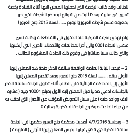
للطالب وقد كانت الرخصة التى تحملها المعلن اليها أثناء القيادة رخصة
تسيير غير سارية وهذا ثابت من اقوالها بمحضر الشرطة الذى حرر
بمعرفة قسم شرطة العبور والرقيم ……. لسنة 2015 جنح العبور !
ولم تهدئ سرعة المركبة عند الدخول فى التقاطعات وكانت تسير
عكس الاتجاه ! 000 والى أخر المخالفات والأخطاء الأخرى التي أرتكبتها
والتي كانت سببا مباشرا فى وقوع ذلك الحادث المشؤوم للطالب .
2 – قيدت النيابة العامة الواقعة سالفة الذكر جنحة ضد المعلن إليها
الأولي برقم ……… لسنة 2015 جنح العبور وبعد تقديم المعلن إليها
الأولي إلى المحاكمة الجنائية فان الطالب أثناء تداول الجنحة سالفة الذكر
بالجلسات ادعي مدنيا قبل المعلن إليه الأول بمبلغ 10001 جنيه ( عشرة
الاف وواحد جنيه ) على سبيل التعويض المؤقت عن الأضرار التي لحقت به
من جراء الحادث موضوع الجنحة المذكورة بعالية 0
3 – وبجلسة 4/7/2016 أصدرت محكمة جنح العبور حكمها فى الجنحة
سالفة الذكر الذي قضى غيابيا بحبس المعلن إليها الأولي ( المتهمة )