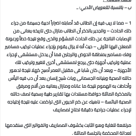
ب – بالنسبة للتعويض الأدبي : ـ
1 – مما لا ريب فيه إن الطالب قد أصابته اضراراً ادبية جسيمة من جراء
ذلك الحادث – والجدير بالذكر أن الطالب مازال حتى تاريخه يعانى من
الإصابات الناتجة عن ذلك الحادث المشؤم والذى وقع نتيجة خطأ ورعونة
المعلن اليها الأولى – حيث أنه لا يزال يقوم بإجراء عمليات تركيب مسامير
وفك مسامير بمنطقة الحوض والرجلين فما أن يدخل مستشفى لإجراء
عملية وتركيب أجهزة حتى يرجع لمستشفى أخرى لتغيير وتركيب تلك
الأجهزة – وبعد أن كان شابا فى مقتبل العمر أصبح كهلا نتيجة تدهور
حالته الصحية وبنيانه الجسمانى وبات شبح إنسان بعد أن دب فيه اليأس
وأحاطت به الهموم نتيجة ما عاناه ومازال يعانيه من ألام ومرفق
بالمذكرة الماثلة حوافظ مستندات بها تقارير طبية رسمية تصف حالته
الصحية البائسة – ناهيك عن كم الديون التى تراكمت عليه نتيجة إحتياجه
لإجراء عمليات جراحية دقيقة تحتاج لمصاريف
مرتفعة للغاية وهو الثابت بكشوف المصاريف والفواتير التى سنقدمها
لعدالة المحكمة بالجلسة الماثلة .