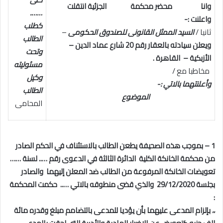
وانا محضر محكمة الجزئية انتقلت
…….
واعلنت :-
كطلب
ثانيا /
السيد الممثل القانونى للصندوق الحكومى
–
الطالب
ويعلن سيادته بالعقار رقم 20 شارع عماد الدين –
وتحت
الأزبكية – القاهرة .
مسئوليته
مخاطبا مع /
وكيل
وأعلنتهما بالاتي :-
الطالب
الموضوع
المحامى
1 – بموجب هذه الصحيفة يطعن الطالب بالاستئناف في الحكم الصادر
من محكمة الخانكة الكلية الدائرة الثالثة في الدعوى رقم ….. لسنة ……
تعويضات الخانكة المرفوعة من الطالب ضد المعلن إليهما والصادر
بجلسة 29/12/2020 والذي قضى منطوقه بالاتي ….. حكمت المحكمة
:
،، بإلزام المدعى عليهما بأن يؤديا للمدعى بالتضامم مبلغ وقدره مائة