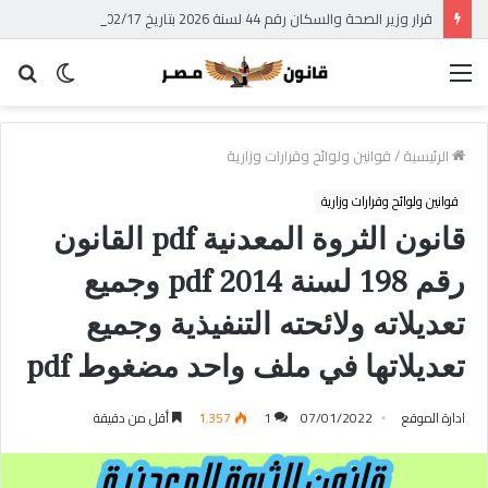
قرار وزير الصحة والسكان رقم 44 لسنة 2026 بتاريخ 2026/02/17 – الوقائع المصرية – العدد 39 تابع (ج) بشأن استبدال الجداول الملحقة بالقانون رقم 182 لسنة 1960 فى شأن مكافحة المخدرات وتنظيم استعمالها والاتجار فيها – قرار وزير الصحة الجديد بشأن جداول المخدرات 2026
القائمة
الوضع
بح
المظلم
عن
الرئيسية
/
قوانين ولوائح وقرارات وزارية
قوانين ولوائح وقرارات وزارية
قانون الثروة المعدنية pdf القانون
رقم 198 لسنة 2014 pdf وجميع
تعديلاته ولائحته التنفيذية وجميع
تعديلاتها في ملف واحد مضغوط pdf
ادارة الموقع
07/01/2022
1
1٬357
أقل من دقيقة