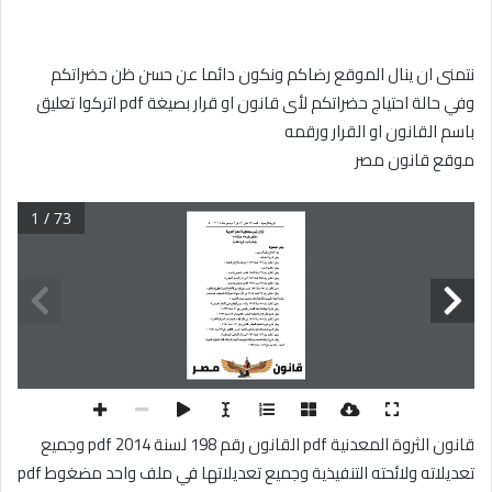
نتمنى ان ينال الموقع رضاكم ونكون دائما عن حسن ظن حضراتكم
وفي حالة احتياج حضراتكم لأى قانون او قرار بصيغة pdf اتركوا تعليق
باسم القانون او القرار ورقمه
موقع قانون مصر
1 / 73
قانون الثروة المعدنية pdf القانون رقم 198 لسنة 2014 pdf وجميع
تعديلاته ولائحته التنفيذية وجميع تعديلاتها في ملف واحد مضغوط pdf