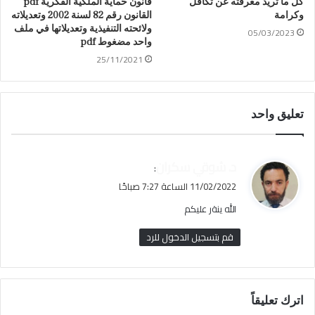
كل ما تريد معرفته عن تكافل
قانون حماية الملكية الفكرية pdf
وكرامة
القانون رقم 82 لسنة 2002 وتعديلاته
ولائحته التنفيذية وتعديلاتها في ملف
05/03/2023
واحد مضغوط pdf
25/11/2021
تعليق واحد
ي
د. شوقي سكران
:
ق
11/02/2022 الساعة 7:27 صباحًا
و
الله ينةر عليكم
ل
قم بتسجيل الدخول للرد
اترك تعليقاً