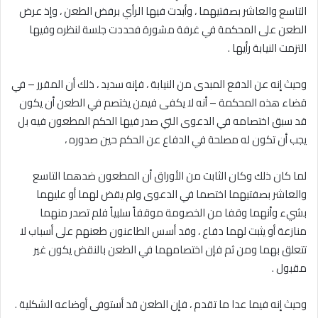
التاسع والعاشر بصفتيهما ، وأبدت فيها الرأي برفض الطعن ، وإذ عرض
الطعن على المحكمة في غرفة مشورة فحددت جلسة لنظره وفيها
التزمت النيابة رأيها .
وحيث إنه عن الدفع المبدى من النيابة ، فإنه سديد ، ذلك أن المقرر – في
قضاء هذه المحكمة – أنه لا يكفى فيمن يختصم في الطعن أن يكون
قد سبق اختصامه في الدعوى التي صدر فيها الحكم المطعون فيه بل
يجب أن تكون له مصلحة في الدفاع عن الحكم حين صدوره ،
لما كان ذلك وكان الثابت من الأوراق أن المطعون ضدهما التاسع
والعاشر بصفتيهما اختصما في الدعوى ولم يقض لهما أو عليهما
بشيء وأنهما وقفا من الخصومة موقفاً سلبياً فلم تصدر منهما
منازعة أو يثبت لهما دفاع ، وقد أسس الطاعنون طعنهم على أسباب لا
تتعلق بهما ومن ثم فإن اختصامهما في الطعن بالنقض يكون غير
مقبول .
وحيث إنه فيما عدا ما تقدم ، فإن الطعن قد أستوفى أوضاعه الشكلية .