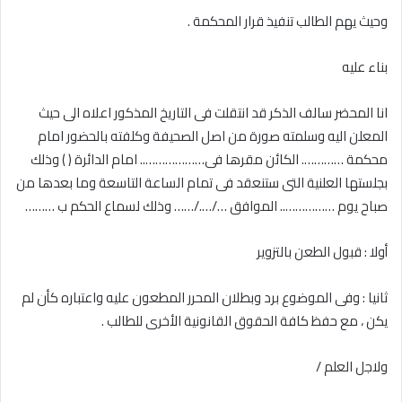
وحيث يهم الطالب تنفيذ قرار المحكمة .
بناء عليه
انا المحضر سالف الذكر قد انتقلت فى التاريخ المذكور اعلاه الى حيث
المعلن اليه وسلمته صورة من اصل الصحيفة وكلفته بالحضور امام
محكمة …………. الكائن مقرها فى……………….. امام الدائرة ( ) وذلك
بجلستها العلنية التى ستنعقد فى تمام الساعة التاسعة وما بعدها من
صباح يوم …………….. الموافق …/…./…… وذلك لسماع الحكم ب ………
أولا : قبول الطعن بالتزوير
ثانيا : وفى الموضوع برد وبطلان المحرر المطعون عليه واعتباره كأن لم
يكن ، مع حفظ كافة الحقوق القانونية الأخرى للطالب .
ولاجل العلم /