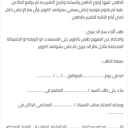
الطعن عليها ونوع الطعن واسبابه وتاريخ التقرير به ثم يوقع الطاعن
عليه ثم يقوم بتوجيه إعلان رسمي بشواهد التزوير ،وأن يتم الإعلان خلال
ثمان أيام التالية للتقرير بالطعن .
طلب أثناء سير الدعوي :
والحاضر عن المتهم طعن بالتزوير على المستندت او الورقة او الكمبيالة
المحكمة بتأجل نظر الدعوي للاعلان بشواهد التزوير
صيغة الطلب :
انه فى يوم ……………….. الموافق …./ …. / ……………
بناء على طلب السيد / …………………. المقيم فى …………….
ومحله المختار مكتب الاستاذ / ……………….. المحامى الكائن فى
……………
انا………… محضر محكمة ………….. الجزئية قد انتقلت فى التاريخ المذكور