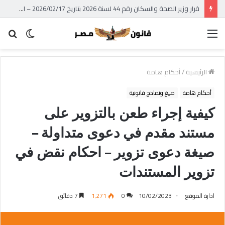
قرار وزير الصحة والسكان رقم 44 لسنة 2026 بتاريخ 2026/02/17 – الوقائع المصرية – العدد 39 تابع (ج) بشأن استبدال الجداول الملحقة بالقانون رقم 182 لسنة 1960 فى شأن مكافحة المخدرات وتنظيم استعمالها والاتجار فيها – قرار وزير الصحة الجديد بشأن جداول المخدرات 2026
القائمة
الوضع
بح
المظلم
عن
الرئيسية
/
أحكام هامة
أحكام هامة
صيغ ونماذج قانونية
كيفية إجراء طعن بالتزوير على
مستند مقدم في دعوى متداولة –
صيغة دعوى تزوير – احكام نقض في
تزوير المستندات
ادارة الموقع
10/02/2023
0
1٬271
7 دقائق