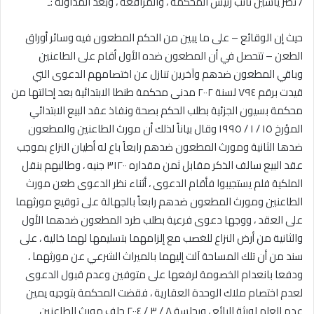
/ نصر ياسين نائب رئيس المحكمة ، والمرافعة ، وبعد المداولة :ـ
حيث إن الوقائع – على ما يبين من الحكم المطعون فيه وسائر أوراق
الطعن – تتحصل في أن المطعون ضده الأول أقام على الطاعنين
وباقي المطعون ضدهم وآخرين تنازل عن اختصامهم الدعوى التي
قيدت برقم ٧٩٤ لسنة ٢٠٠٢ مدنى محكمة طنطا الابتدائية بعد إحالتها من
محكمة بسيون الجزئية بطلب الحكم بصحة ونفاذ عقد البيع الابتدائي
المؤرخ ١٥ / ١ / ١٩٩٥ وقال بياناً لذلك أن مورث الطاعنين والمطعون
ضدها الثانية ومورث المطعون ضدهم رابعاً باع له أطيان النزاع بموجب
عقد البيع سالف الذكر مقابل ثمن مقداره ٣١٢٠٠ جنيه ، وطالبهم بنقل
الملكية فلم يستجيبوا فأقام الدعوى ، أثناء نظر الدعوى طعن مورث
الطاعنين ومورث المطعون ضدهم رابعاً بالجهالة على توقيع مورثهما
على العقد ، ووجها دعوى فرعية بطلب طرد المطعون ضدهما الأول
والثانية من أرض النزاع للغصب مع إلزامهما بتسليمها لهما خالية ، على
سند من أن تلك المساحة آلت إليهما بالميراث الشرعي عن مورثهما ،
ودفعا بانعدام الخصومة لرفعها على متوفين وعدم قبول الدعوى
لعدم اختصام ملاك الوحدة العقارية ، فقضت المحكمة بتوجيه يمين
عدم العلم لورثة البائع ، وبجلسة ٨ / ٣ / ٢٠٠٤ حلف مورث الطاعنين