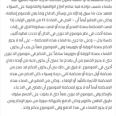
بقضاء مسبب تواجه فيه عناصر النزاع الواقعية والقانونية على السواء
فتعيد بحث ما سبق إبداؤه من وسائل الدفاع وما يعن للخصوم إضافته ،
وكان من المقرر أيضاً أن – النص في المادة ٤٤ من قانون الإثبات إذا
قضت المحكمة بصحة المحرر أو برده أو قضت بسقوط الحق في إثبات
صحته أخذت في نظر موضوع الدعوى في الحال أو حددت لنظره أقرب
جلسة يدل – وعلى ما جرى به قضاء هذه المحكمة – على أنه لا يجوز
الحكم بصحة الورقة أو بتزويرها وفى الموضوع معاً بل يجب أن يكون
القضاء بصحة الورقة أو بتزويرها سابقاً على الحكم في موضوع الدعوى
حتى لا يحرم الخصم من أن يقدم ما عسى أن يكون لديه من أوجه دفاع
أخرى في الموضوع ، لا فرق في ذلك بين أن يكون الحكم قد صدر من
محكمة أول درجة أو محكمة ثاني درجة وسواء كان الحكم من هذه
المحكمة الأخيرة بالتأييد أو الإلغاء ، وكان من المقرر في قضاء هذه
المحكمة أيضاً أنه لا يجوز لمحكمة الموضوع أن تقضى في الادعاء
بالإنكار وفى موضوع الدعوى معاً حتى لا يفوت على الخصم سلوك
طريق الطعن بالتزوير وكان الدفع بالجهالة صورة من صور الإنكار ومن
ثم لا يجوز القضاء في هذا الدفع وفى الموضوع بحكم واحد ،