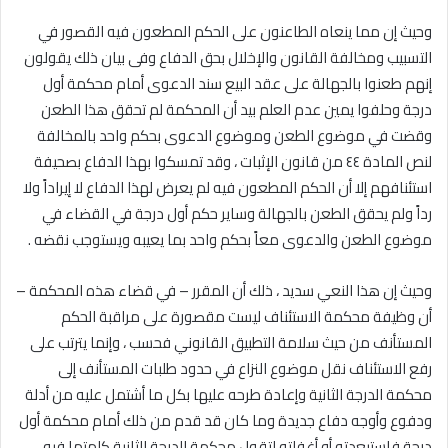
وحيث إن مما ينعاه الطاعنون على الحكم المطعون فيه القصور في
التسبيب ومخالفة القانون والإخلال بحق الدفاع وفى بيان ذلك يقولون
إنهم طعنوا بالجهالة على عقد البيع سند الدعوى أمام محكمة أول
درجة وحلفوا يمين عدم العلم بيد أن المحكمة لم تحقق هذا الطعن
وقضت في موضوع الطعن وموضوع الدعوى بحكم واحد بالمخالفة
لنص المادة ٤٤ من قانون الإثبات ، وقد تمسكوا بهذا الدفاع بصحيفة
استئنافهم إلا أن الحكم المطعون فيه لم يعرض لهذا الدفاع لا إيراداً ولا
رداً ولم يحقق الطعن بالجهالة وساير حكم أول درجة في القضاء في
موضوع الطعن والدعوى معاً بحكم واحد بما يعيبه ويستوجب نقضه .
وحيث إن هذا النعي سديد ، ذلك أن المقرر – في قضاء هذه المحكمة –
أن وظيفة محكمة الاستئناف ليست مقصورة على مراقبة الحكم
المستأنف من حيث سلامة التطبيق القانوني فحسب ، وإنما يترتب على
رفع الاستئناف نقل موضوع النزاع في حدود طلبات المستأنف إلى
محكمة الدرجة الثانية وإعادة طرحه عليها بكل ما أشتمل عليه من أدلة
ودفوع وأوجه دفاع جديدة وما كان قد قدم من ذلك أمام محكمة أول
درجة فاستبعدته أو أغفلته لتقول محكمة الدرجة الثانية كلمتها فيه