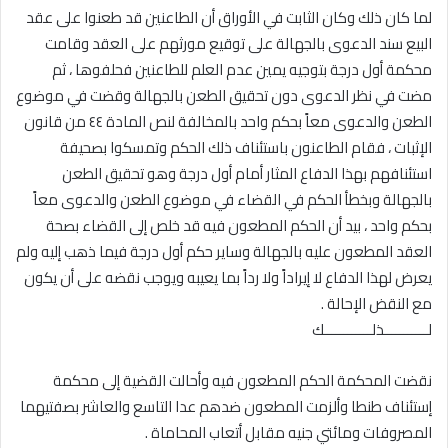
لما كان ذلك وكان الثابت في الأوراق أن الطاعنين قد طعنوا على عقد
البيع سند الدعوى بالجهالة على توقيع مورثهم على العقد وقامت
محكمة أول درجة بتوجيه يمين عدم العلم للطاعنين فحلفوها ، ثم
مضت في نظر الدعوى دون تحقيق الطعن بالجهالة وقضت في موضوع
الطعن والدعوى معاً بحكم واحد بالمخالفة لنص المادة ٤٤ من قانون
الإثبات ، فقام الطاعنون باستئناف ذلك الحكم وتمسكوا بصحيفة
استئنافهم بهذا الدفاع المثار أمام أول درجة وهو تحقيق الطعن
بالجهالة وبخطأ الحكم في القضاء في موضوع الطعن والدعوى معاً
بحكم واحد ، بيد أن الحكم المطعون فيه قد خلص إلى القضاء بصحة
العقد المطعون عليه بالجهالة وساير حكم أول درجة فيما ذهب إليه ولم
يعرض لهذا الدفاع لا إيراداً ولا رداً بما يعيبه ويوجب نقضه على أن يكون
مع النقض الإحالة .
لـــــــــــذلــــــــــــك
نقضت المحكمة الحكم المطعون فيه وأحالت القضية إلى محكمة
إستئناف طنطا وألزمت المطعون ضدهم عدا التاسع والعاشر بصفتيهما
المصروفات ومائتي جنيه مقابل أتعاب المحاماة .