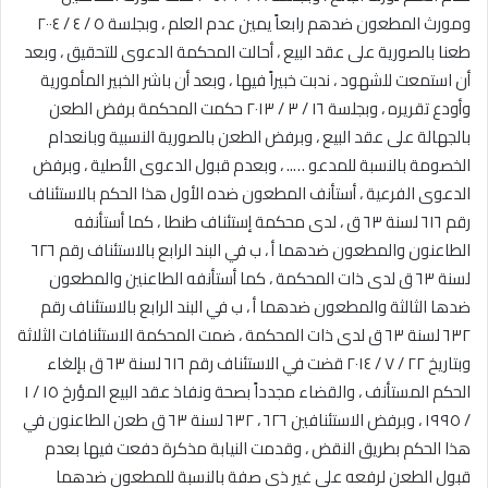
ومورث المطعون ضدهم رابعاً يمين عدم العلم ، وبجلسة ٥ / ٤ / ٢٠٠٤
طعنا بالصورية على عقد البيع ، أحالت المحكمة الدعوى للتحقيق ، وبعد
أن استمعت للشهود ، ندبت خبيراً فيها ، وبعد أن باشر الخبير المأمورية
وأودع تقريره ، وبجلسة ١٦ / ٣ / ٢٠١٣ حكمت المحكمة برفض الطعن
بالجهالة على عقد البيع ، وبرفض الطعن بالصورية النسبية وبانعدام
الخصومة بالنسبة للمدعو ….. ، وبعدم قبول الدعوى الأصلية ، وبرفض
الدعوى الفرعية ، أستأنف المطعون ضده الأول هذا الحكم بالاستئناف
رقم ٦١٦ لسنة ٦٣ ق ، لدى محكمة إستئناف طنطا ، كما أستأنفه
الطاعنون والمطعون ضدهما أ ، ب في البند الرابع بالاستئناف رقم ٦٢٦
لسنة ٦٣ ق لدى ذات المحكمة ، كما أستأنفه الطاعنين والمطعون
ضدها الثالثة والمطعون ضدهما أ ، ب في البند الرابع بالاستئناف رقم
٦٣٢ لسنة ٦٣ ق لدى ذات المحكمة ، ضمت المحكمة الاستئنافات الثلاثة
وبتاريخ ٢٢ / ٧ / ٢٠١٤ قضت في الاستئناف رقم ٦١٦ لسنة ٦٣ ق بإلغاء
الحكم المستأنف ، والقضاء مجدداً بصحة ونفاذ عقد البيع المؤرخ ١٥ / ١
/ ١٩٩٥ ، وبرفض الاستئنافين ٦٢٦ ، ٦٣٢ لسنة ٦٣ ق طعن الطاعنون في
هذا الحكم بطريق النقض ، وقدمت النيابة مذكرة دفعت فيها بعدم
قبول الطعن لرفعه على غير ذي صفة بالنسبة للمطعون ضدهما